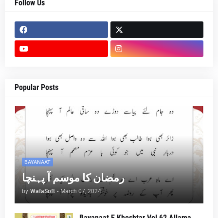
Follow Us
Popular Posts
BAYANAAT
رمضان کا موسم آ پہنچا
by
WafaSoft
-
March 07, 2024
Bayanaat E Khoshtar Vol 62 Allama