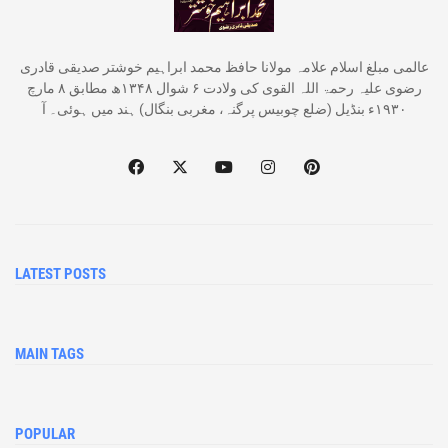
عالمی مبلغ اسلام علامہ مولانا حافظ محمد ابراہیم خوشتر صدیقی قادری
رضوی علیہ رحمۃ اللہ القوی کی ولادت ۶ شوال ۱۳۴۸ھ مطابق ۸ مارچ
۱۹۳۰ء بنڈیل (ضلع چوبیس پرگنہ، مغربی بنگال) ہند میں ہوئی۔ آ
LATEST POSTS
MAIN TAGS
POPULAR