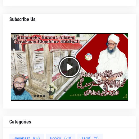
Subscribe Us
Categories
Bayanaat
(68)
Books
(73)
Taruf
(2)