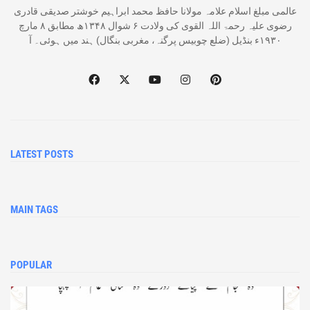
عالمی مبلغ اسلام علامہ مولانا حافظ محمد ابراہیم خوشتر صدیقی قادری
رضوی علیہ رحمۃ اللہ القوی کی ولادت ۶ شوال ۱۳۴۸ھ مطابق ۸ مارچ
۱۹۳۰ء بنڈیل (ضلع چوبیس پرگنہ، مغربی بنگال) ہند میں ہوئی۔ آ
LATEST POSTS
MAIN TAGS
POPULAR