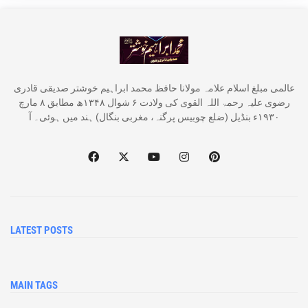
عالمی مبلغ اسلام علامہ مولانا حافظ محمد ابراہیم خوشتر صدیقی قادری
رضوی علیہ رحمۃ اللہ القوی کی ولادت ۶ شوال ۱۳۴۸ھ مطابق ۸ مارچ
۱۹۳۰ء بنڈیل (ضلع چوبیس پرگنہ، مغربی بنگال) ہند میں ہوئی۔ آ
LATEST POSTS
MAIN TAGS