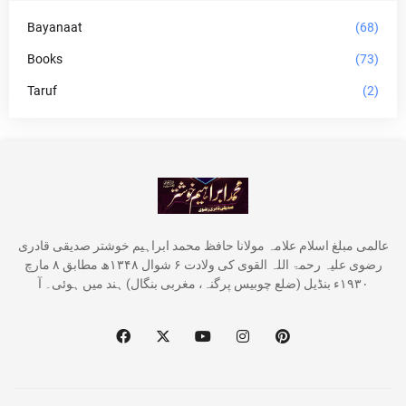
Bayanaat
(68)
Books
(73)
Taruf
(2)
عالمی مبلغ اسلام علامہ مولانا حافظ محمد ابراہیم خوشتر صدیقی قادری
رضوی علیہ رحمۃ اللہ القوی کی ولادت ۶ شوال ۱۳۴۸ھ مطابق ۸ مارچ
۱۹۳۰ء بنڈیل (ضلع چوبیس پرگنہ، مغربی بنگال) ہند میں ہوئی۔ آ